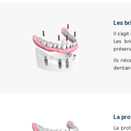
Les br
Il s’agi
Les br
préserv
Ils néc
dentair
La pro
La prot