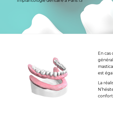
Implantologie dentaire à Paris 13
En cas 
généra
mastica
est ég
La réal
N’hésit
confort