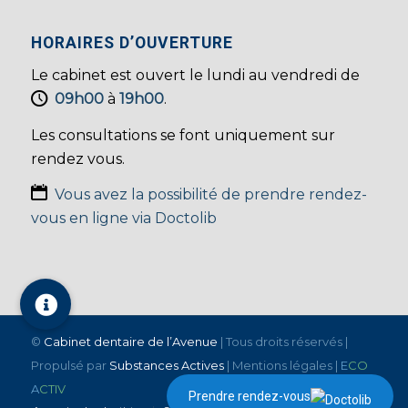
HORAIRES D’OUVERTURE
Le cabinet est ouvert le lundi au vendredi de
09h00
à
19h00
.
Les consultations se font uniquement sur
rendez vous.
Vous avez la possibilité de prendre rendez-
vous en ligne via Doctolib
©
Cabinet dentaire de l’Avenue
| Tous droits réservés |
Propulsé par
Substances Actives
|
Mentions légales
|
E
CO
A
CTIV
Prendre rendez-vous